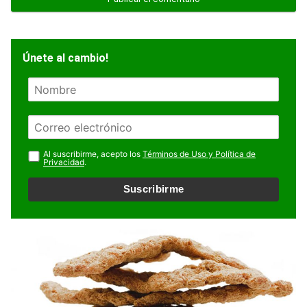
Únete al cambio!
N
o
m
E
b
m
r
a
Al suscribirme, acepto los
Términos de Uso y Política de
e
Privacidad
.
i
l
Suscribirme
*