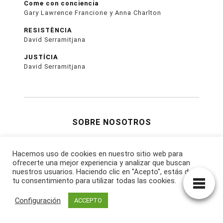
Come con conciencia
Gary Lawrence Francione y Anna Charlton
RESISTÈNCIA
David Serramitjana
JUSTÍCIA
David Serramitjana
SOBRE NOSOTROS
Anunciarse
Art Vegan Poster 2021
Hacemos uso de cookies en nuestro sitio web para
Consultoría Restaurantes
ofrecerte una mejor experiencia y analizar que buscan
nuestros usuarios. Haciendo clic en "Acepto", estás dando
Diseño & Comunicación
tu consentimiento para utilizar todas las cookies.
Garrotxa Cuina Viva!
Hazte colaborador
Configuración
ACCEPTO
Media Kit
Cultura Vegana IA