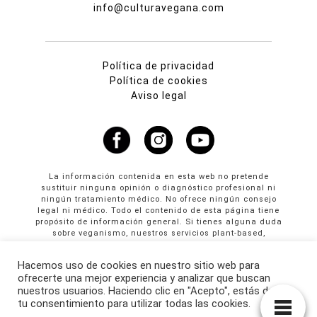
info@culturavegana.com
Política de privacidad
Política de cookies
Aviso legal
La información contenida en esta web no pretende
sustituir ninguna opinión o diagnóstico profesional ni
ningún tratamiento médico. No ofrece ningún consejo
legal ni médico. Todo el contenido de esta página tiene
propósito de información general. Si tienes alguna duda
sobre veganismo, nuestros servicios plant-based,
propuestas colaborativas o publicidad en Cultura
Vegana llama al +34 665 61 64 61
Hacemos uso de cookies en nuestro sitio web para
ofrecerte una mejor experiencia y analizar que buscan
© Copyright 2026 · culturavegana.com · Online since
nuestros usuarios. Haciendo clic en "Acepto", estás dando
25/09/2014
tu consentimiento para utilizar todas las cookies.