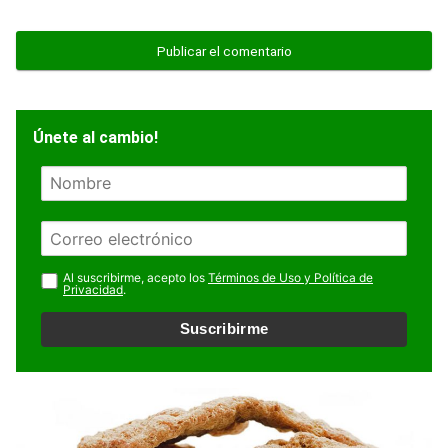
Únete al cambio!
N
o
m
E
b
m
r
a
Al suscribirme, acepto los
Términos de Uso y Política de
e
Privacidad
.
i
l
Suscribirme
*