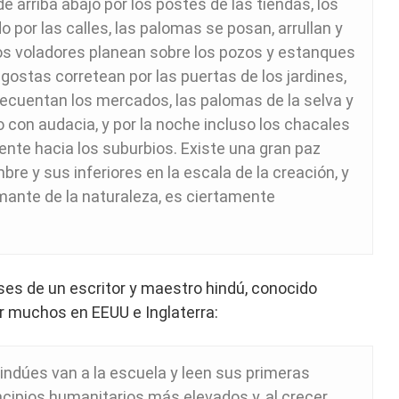
de arriba abajo por los postes de las tiendas, los
o por las calles, las palomas se posan, arrullan y
ros voladores planean sobre los pozos y estanques
ostas corretean por las puertas de los jardines,
recuentan los mercados, las palomas de la selva y
 con audacia, y por la noche incluso los chacales
te hacia los suburbios. Existe una gran paz
re y sus inferiores en la escala de la creación, y
mante de la naturaleza, es ciertamente
ses de un escritor y maestro hindú, conocido
 muchos en EEUU e Inglaterra:
indúes van a la escuela y leen sus primeras
ncipios humanitarios más elevados y, al crecer,