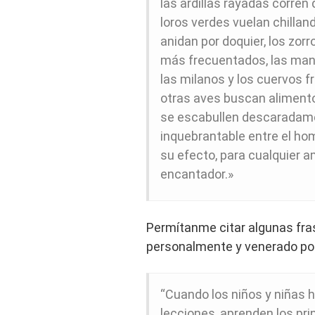
las ardillas rayadas corren 
loros verdes vuelan chilland
anidan por doquier, los zor
más frecuentados, las mang
las milanos y los cuervos f
otras aves buscan alimento
se escabullen descaradamen
inquebrantable entre el homb
su efecto, para cualquier a
encantador.»
Permítanme citar algunas fra
personalmente y venerado por
“Cuando los niños y niñas h
lecciones, aprenden los pri