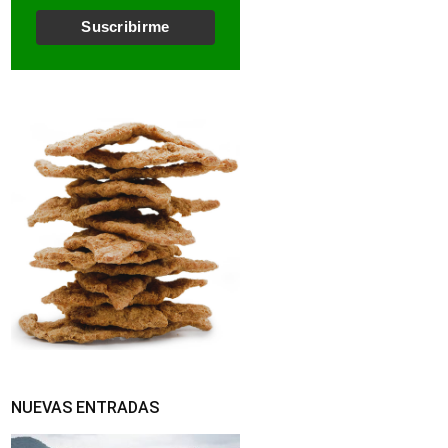
l
*
Suscribirme
NUEVAS ENTRADAS