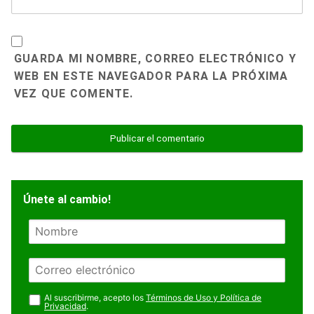
GUARDA MI NOMBRE, CORREO ELECTRÓNICO Y
WEB EN ESTE NAVEGADOR PARA LA PRÓXIMA
VEZ QUE COMENTE.
Únete al cambio!
N
o
m
E
b
m
r
a
Al suscribirme, acepto los
Términos de Uso y Política de
e
Privacidad
.
i