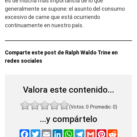
es de mucha más importancia de lo que
generalmente se supone: el asunto del consumo
excesivo de carne que está ocurriendo
continuamente en nuestro país.
Comparte este post de Ralph Waldo Trine en
redes sociales
Valora este contenido...
(Votos:
0
Promedio:
0
)
...y compártelo
F
T
E
L
W
T
G
P
R
a
w
m
i
h
e
m
i
e