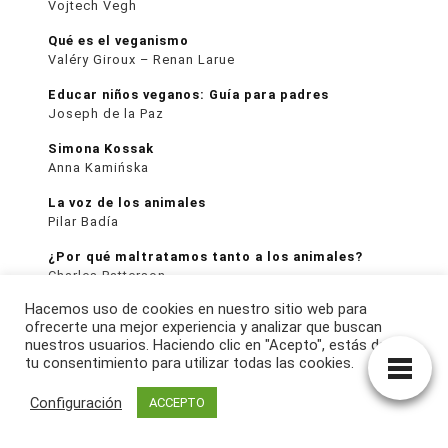
Vojtech Vegh
Qué es el veganismo
Valéry Giroux – Renan Larue
Educar niños veganos: Guía para padres
Joseph de la Paz
Simona Kossak
Anna Kamińska
La voz de los animales
Pilar Badía
¿Por qué maltratamos tanto a los animales?
Charles Patterson
Hacemos uso de cookies en nuestro sitio web para
Endangered
ofrecerte una mejor experiencia y analizar que buscan
Tim Flach
nuestros usuarios. Haciendo clic en "Acepto", estás dando
tu consentimiento para utilizar todas las cookies.
Slaughterhouse
Gail Eisnitz
Configuración
ACCEPTO
Hacia un futuro vegano
Tobias Leenaert