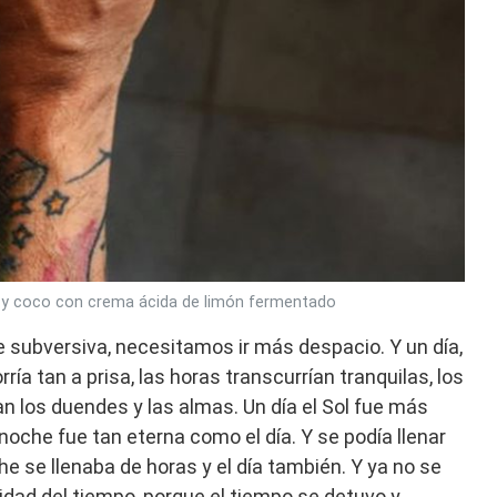
a y coco con crema ácida de limón fermentado
 subversiva, necesitamos ir más despacio. Y un día,
ría tan a prisa, las horas transcurrían tranquilas, los
an los duendes y las almas. Un día el Sol fue más
a noche fue tan eterna como el día. Y se podía llenar
e se llenaba de horas y el día también. Y ya no se
cidad del tiempo, porque el tiempo se detuvo y