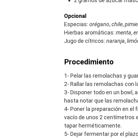
2 gramos de azúcar masca
Opcional
Especias:
orégano
,
chile
,
pimie
Hierbas aromáticas:
menta
,
e
Jugo de cítricos:
naranja
,
limó
Procedimiento
1- Pelar las remolachas y guar
2- Rallar las remolachas con l
3- Disponer todo en un bowl, 
hasta notar que las remolach
4- Poner la preparación en el 
vacío de unos 2 centímetros en 
tapar herméticamente.
5- Dejar fermentar por el pla