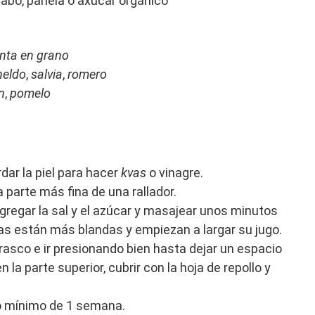
bo, panela o axúcar orgánico
nta en grano
neldo
,
salvia
,
romero
n
,
pomelo
dar la piel para hacer
kvas
o vinagre.
a parte más fina de una rallador.
agregar la sal y el azúcar y masajear unos minutos
as están más blandas y empiezan a largar su jugo.
frasco e ir presionando bien hasta dejar un espacio
la parte superior, cubrir con la hoja de repollo y
zo mínimo de 1 semana.