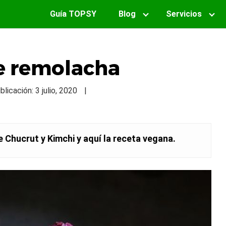
Guía TOPSY
Blog
Servicios
e remolacha
licación: 3 julio, 2020
|
e Chucrut y Kimchi y aquí la receta vegana.