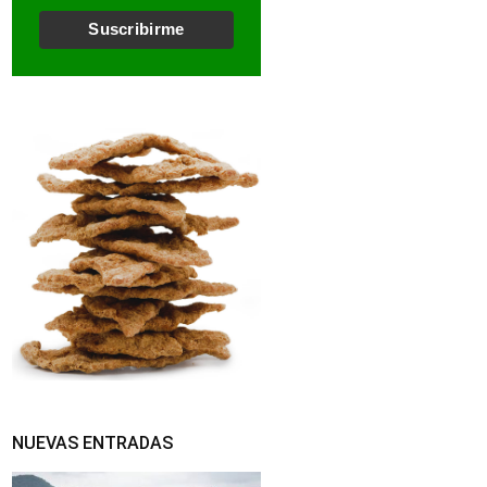
l
*
Suscribirme
NUEVAS ENTRADAS