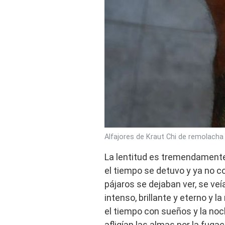
Alfajores de Kraut Chi de remolach
La lentitud es tremendamente
el tiempo se detuvo y ya no cor
pájaros se dejaban ver, se veí
intenso, brillante y eterno y l
el tiempo con sueños y la noch
afligían las almas por la fuga