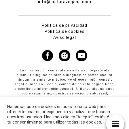
info@culturavegana.com
Política de privacidad
Política de cookies
Aviso legal
La información contenida en esta web no pretende
sustituir ninguna opinión o diagnóstico profesional ni
ningún tratamiento médico. No ofrece ningún consejo
legal ni médico. Todo el contenido de esta página tiene
propósito de información general. Si tienes alguna duda
sobre veganismo, nuestros servicios plant-based,
propuestas colaborativas o publicidad en Cultura
Vegana llama al +34 665 61 64 61
Hacemos uso de cookies en nuestro sitio web para
ofrecerte una mejor experiencia y analizar que buscan
© Copyright 2026 · culturavegana.com · Online since
nuestros usuarios. Haciendo clic en "Acepto", estás dando
25/09/2014
tu consentimiento para utilizar todas las cookies.