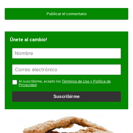
Únete al cambio!
N
o
m
E
b
m
r
a
Al suscribirme, acepto los
Términos de Uso y Política de
e
Privacidad
.
i
l
Suscribirme
*