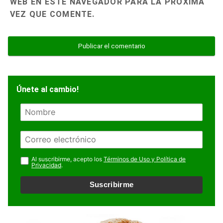
WEB EN ESTE NAVEGADOR PARA LA PRÓXIMA
VEZ QUE COMENTE.
Únete al cambio!
N
o
m
E
b
m
r
a
Al suscribirme, acepto los
Términos de Uso y Política de
e
Privacidad
.
i
l
Suscribirme
*