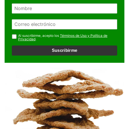
N
o
m
E
b
m
r
a
Al suscribirme, acepto los
Términos de Uso y Política de
e
Privacidad
.
i
l
Suscribirme
*