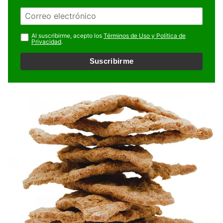
m
E
b
m
r
a
Al suscribirme, acepto los
Términos de Uso y Política de
e
Privacidad
.
i
l
Suscribirme
*