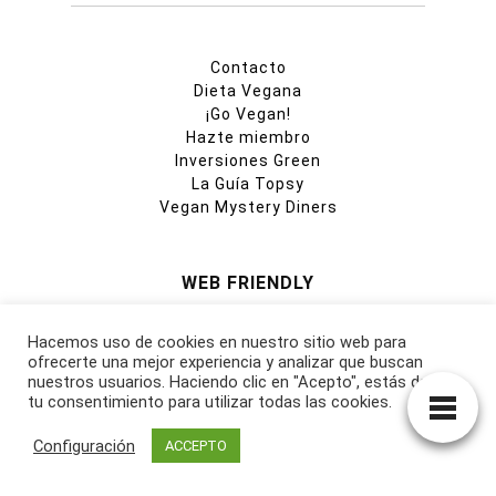
Contacto
Dieta Vegana
¡Go Vegan!
Hazte miembro
Inversiones Green
La Guía Topsy
Vegan Mystery Diners
WEB FRIENDLY
Anima Naturalis
Hacemos uso de cookies en nuestro sitio web para
Apartamento Vegan
ofrecerte una mejor experiencia y analizar que buscan
Just Eat
nuestros usuarios. Haciendo clic en "Acepto", estás dando
Planthia
tu consentimiento para utilizar todas las cookies.
Santuari Gaia
Scoolinary
Configuración
ACCEPTO
Surge Sanctuary
Vegan Society