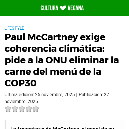
Saltar
al
contenido
LIFESTYLE
Paul McCartney exige
coherencia climática:
pide a la ONU eliminar la
carne del menú de la
COP30
Última edición: 25 noviembre, 2025 | Publicación: 22
noviembre, 2025
La trayectoria de McCartney, el papel de su