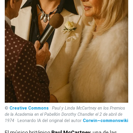
©
Creative Commons
·
Paul y Linda McCartney en los Premios
de la Academia en el Pabellón Dorothy Chandler el 2 de abril de
1974
· Leonardo IA del original del autor
Corwin~commonswiki
El músico británico
Paul McCartney
, una de las