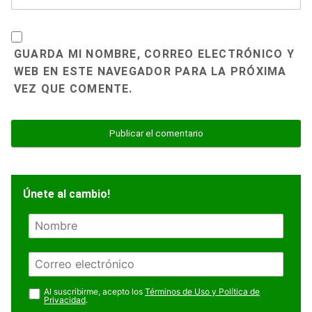
GUARDA MI NOMBRE, CORREO ELECTRÓNICO Y
WEB EN ESTE NAVEGADOR PARA LA PRÓXIMA
VEZ QUE COMENTE.
Únete al cambio!
N
o
m
E
b
m
r
a
Al suscribirme, acepto los
Términos de Uso y Política de
e
Privacidad
.
i