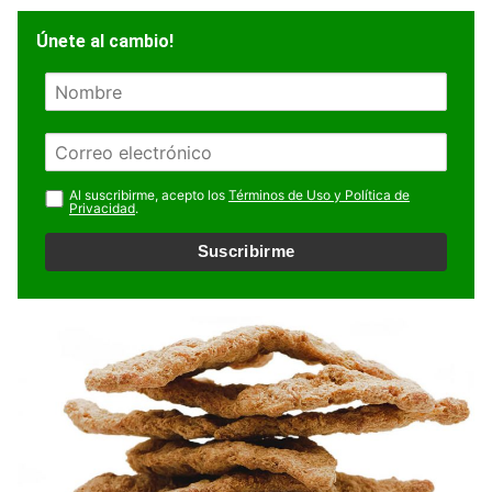
Únete al cambio!
N
o
m
E
b
m
r
a
Al suscribirme, acepto los
Términos de Uso y Política de
e
Privacidad
.
i
l
Suscribirme
*