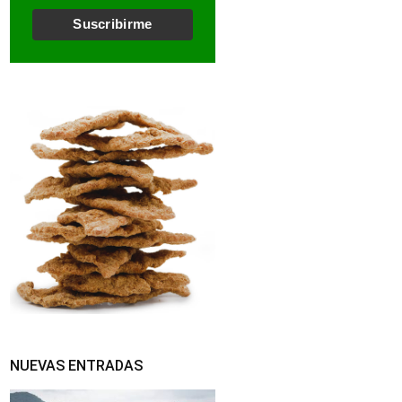
l
*
Suscribirme
NUEVAS ENTRADAS