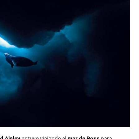
d Ainley
estuvo viajando al
mar de Ross
para