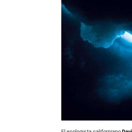
El ecologista californiano
Davi