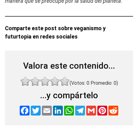
manera que se preocupe por la salud del planeta
.
Comparte este post sobre veganismo y
futurtopia en redes sociales
Valora este contenido...
(Votos:
0
Promedio:
0
)
...y compártelo
F
T
E
L
W
T
G
P
R
a
w
m
i
h
e
m
i
e
c
i
a
n
a
l
a
n
d
e
t
i
k
t
e
i
t
d
b
t
l
e
s
g
l
e
i
o
e
d
A
r
r
t
o
r
I
p
a
e