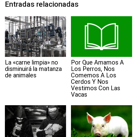
Entradas relacionadas
k
n
p
m
s
t
La «carne limpia» no
Por Que Amamos A
disminuirá la matanza
Los Perros, Nos
de animales
Comemos A Los
Cerdos Y Nos
Vestimos Con Las
Vacas