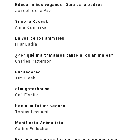
Educar niños veganos: Guía para padres
Joseph de la Paz
Simona Kossak
Anna Kamińska
La voz de los animales
Pilar Badía
¿Por qué maltratamos tanto a los animales?
Charles Patterson
Endangered
Tim Flach
Slaughterhouse
Gail Eisnitz
Hacia un futuro vegano
Tobias Leenaert
Manifiesto Animalista
Corine Pelluchon
Por qué amamos a los perros, nos comemos a