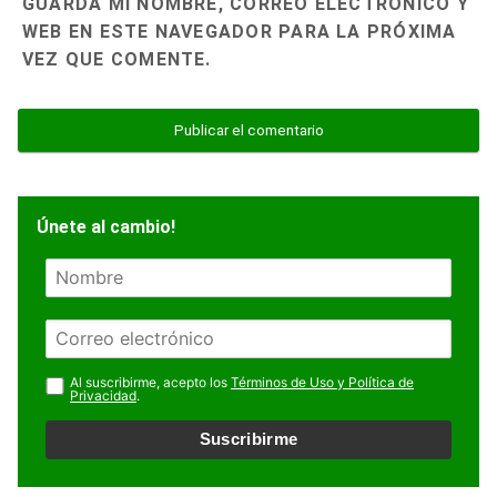
GUARDA MI NOMBRE, CORREO ELECTRÓNICO Y
WEB EN ESTE NAVEGADOR PARA LA PRÓXIMA
VEZ QUE COMENTE.
Únete al cambio!
N
o
m
E
b
m
r
a
Al suscribirme, acepto los
Términos de Uso y Política de
e
Privacidad
.
i
l
Suscribirme
*