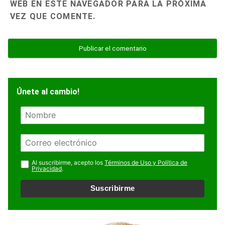
WEB EN ESTE NAVEGADOR PARA LA PRÓXIMA
VEZ QUE COMENTE.
Únete al cambio!
N
o
m
E
b
m
r
a
Al suscribirme, acepto los
Términos de Uso y Política de
e
Privacidad
.
i
l
Suscribirme
*