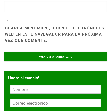
GUARDA MI NOMBRE, CORREO ELECTRÓNICO Y
WEB EN ESTE NAVEGADOR PARA LA PRÓXIMA
VEZ QUE COMENTE.
Únete al cambio!
N
o
m
E
b
m
r