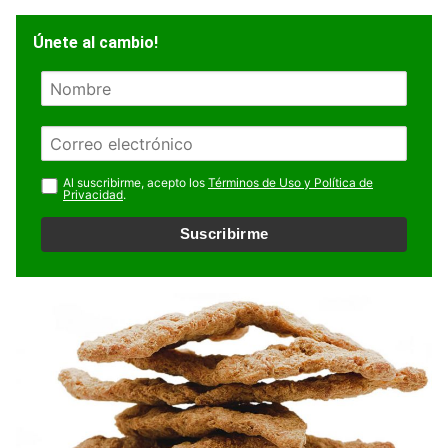
Únete al cambio!
N
o
m
E
b
m
r
a
Al suscribirme, acepto los
Términos de Uso y Política de
e
Privacidad
.
i
l
Suscribirme
*