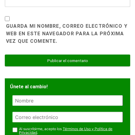
GUARDA MI NOMBRE, CORREO ELECTRÓNICO Y
WEB EN ESTE NAVEGADOR PARA LA PRÓXIMA
VEZ QUE COMENTE.
Únete al cambio!
N
o
m
E
b
m
r
a
Al suscribirme, acepto los
Términos de Uso y Política de
e
Privacidad
.
i