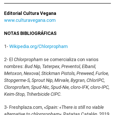
Editorial Cultura Vegana
www.culturavegana.com
NOTAS BIBLIOGRÁFICAS
1-
Wikipedia.org/Chlorpropham
2- El
Chlorpropham
se comercializa con varios
nombres:
Bud Nip, Taterpex, Preventol, Elbanil,
Metoxon, Nexoval, Stickman Pistols, Preweed, Furloe,
Stopgerme-S, Sprout Nip, Mirvale, Bygran, ChlorIPC,
Cloroprofam, Spud-Nic, Spud-Nie, cloro-IFK, cloro-IPC,
Keim-Stop, Triherbicide CIPC
.
3- Freshplaza.com, «
Spain: «There is still no viable
alternative to chlorpropham
«, Patatas Catalán, 2019