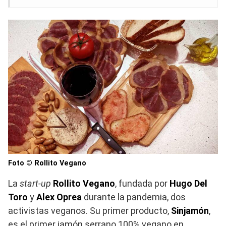
Foto © Rollito Vegano
La
start-up
Rollito Vegano
, fundada por
Hugo Del
Toro
y
Alex Oprea
durante la pandemia, dos
activistas veganos. Su primer producto,
Sinjamón
,
es el primer jamón serrano 100% vegano en