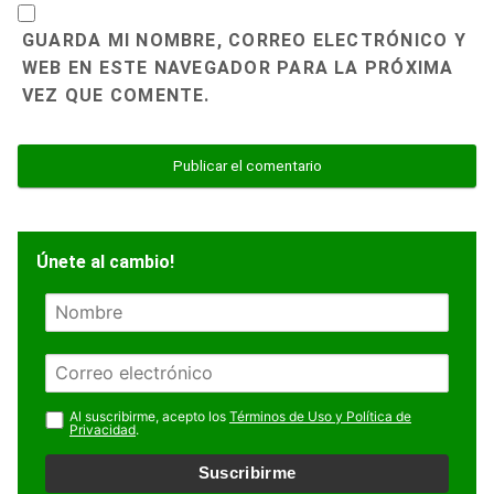
GUARDA MI NOMBRE, CORREO ELECTRÓNICO Y
WEB EN ESTE NAVEGADOR PARA LA PRÓXIMA
VEZ QUE COMENTE.
Únete al cambio!
N
o
m
E
b
m
r
a
Al suscribirme, acepto los
Términos de Uso y Política de
e
Privacidad
.
i
l
Suscribirme
*