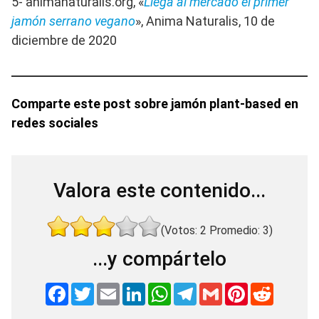
5- animanaturalis.org, «
Llega al mercado el primer
jamón serrano vegano
», Anima Naturalis, 10 de
diciembre de 2020
Comparte este post sobre jamón plant-based en
redes sociales
Valora este contenido...
(Votos:
2
Promedio:
3
)
...y compártelo
F
T
E
L
W
T
G
P
R
a
w
m
i
h
e
m
i
e
c
i
a
n
a
l
a
n
d