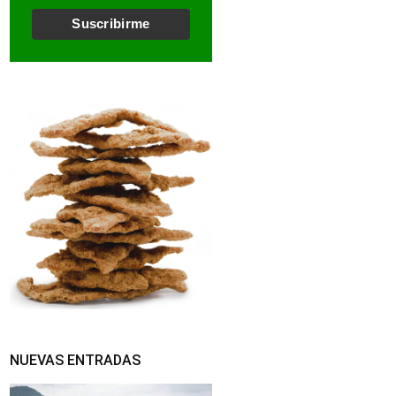
l
*
Suscribirme
NUEVAS ENTRADAS