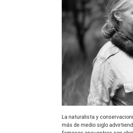
La naturalista y conservacio
más de medio siglo advirtien
famosos encuentros con chi