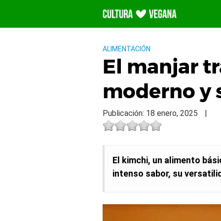
Saltar
al
contenido
ALIMENTACIÓN
El manjar t
moderno y 
Publicación: 18 enero, 2025
|
El kimchi, un alimento bás
intenso sabor, su versatili