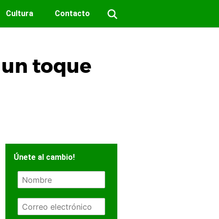
Cultura
Contacto
 un toque
Únete al cambio!
N
o
m
E
b
m
r