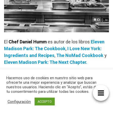
El
Chef Daniel Humm
es autor de los libros
Eleven
Madison Park: The Cookbook
,
I Love New York:
Ingredients and Recipes
,
The NoMad Cookbook
y
Eleven Madison Park: The Next Chapter.
Editorial Cultura Vegana
Hacemos uso de cookies en nuestro sitio web para
www.culturavegana.com
ofrecerte una mejor experiencia y analizar que buscan
nuestros usuarios. Haciendo clic en "Acepto", estás dando
tu consentimiento para utilizar todas las cookies.
NOTAS BIBLIOGRÁFICAS
Configuración
ACCEPTO
1-
Web del Restaurante Eleven Madison Park