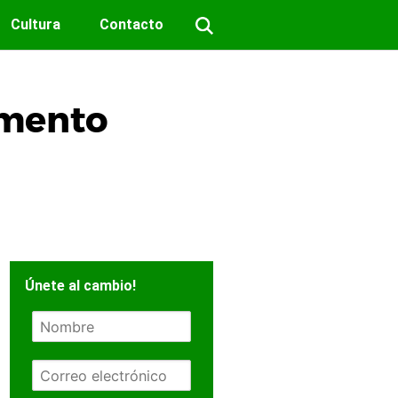
Cultura
Contacto
imento
Únete al cambio!
N
o
m
E
b
m
r