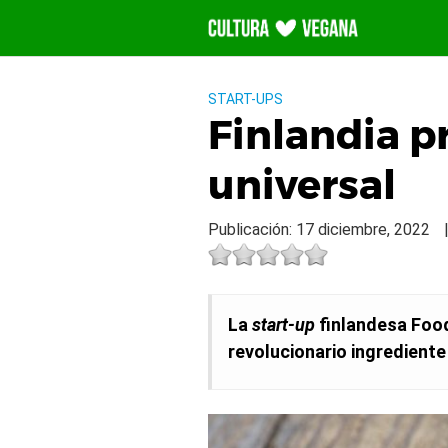
Saltar
al
contenido
START-UPS
Finlandia 
universal
Publicación: 17 diciembre, 2022
La
start-up
finlandesa Food
revolucionario ingredient