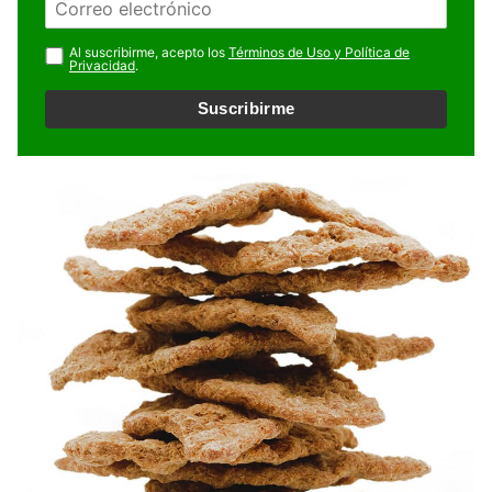
b
m
r
a
Al suscribirme, acepto los
Términos de Uso y Política de
e
Privacidad
.
i
l
Suscribirme
*