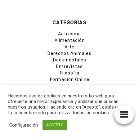
CATEGORIAS
Activismo
Alimentación
Arte
Derechos Animales
Documentales
Entrevistas
Filosofía
Formación Online
Historia
Libros
Hacemos uso de cookies en nuestro sitio web para
Lifestyle
ofrecerte una mejor experiencia y analizar que buscan
Medio Ambiente
nuestros usuarios. Haciendo clic en "Acepto", estás dando
Moda
tu consentimiento para utilizar todas las cookies.
Opinión
Configuración
ACCEPTO
Recetas
Religiones
Restaurantes