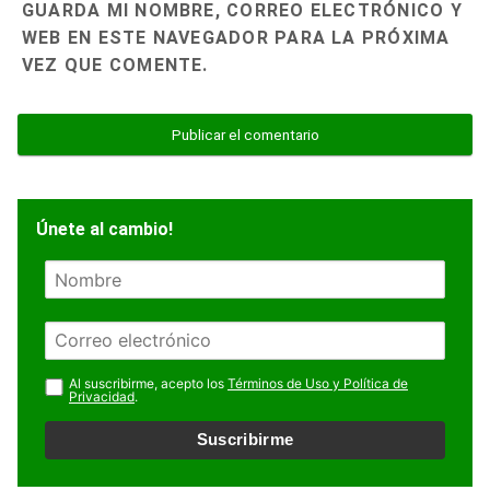
GUARDA MI NOMBRE, CORREO ELECTRÓNICO Y
WEB EN ESTE NAVEGADOR PARA LA PRÓXIMA
VEZ QUE COMENTE.
Únete al cambio!
N
o
m
E
b
m
r
a
Al suscribirme, acepto los
Términos de Uso y Política de
e
Privacidad
.
i
l
Suscribirme
*