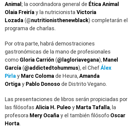
Animal
; la coordinadora general de
Ética Animal
Olaia Freiría
y la nutricionista
Victoria
Lozada
(@
nutritionisthenewblack
) completarán el
programa de charlas.
Por otra parte, habrá demostraciones
gastronómicas de la mano de profesionales
como
Gloria Carrión
(
@lagloriavegana
),
Manel
García
(
@addictedtohummus
), el Chef
Álex
Pirla
y
Marc Coloma
de Heura,
Amanda
Ortiga
y
Pablo Donoso
de Distrito Vegano.
Las presentaciones de libros serán propiciadas por
las filósofas
Alicia H. Puleo
y
Marta Tafalla
, la
profesora
Mery Ocaña
y el también filósofo
Oscar
Horta
.