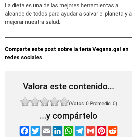
La dieta es una de las mejores herramientas al
alcance de todos para ayudar a salvar el planeta y a
mejorar nuestra salud.
Comparte este post sobre la feria Vegana.gal en
redes sociales
Valora este contenido...
(Votos:
0
Promedio:
0
)
...y compártelo
F
T
E
L
W
T
G
P
R
a
w
m
i
h
e
m
i
e