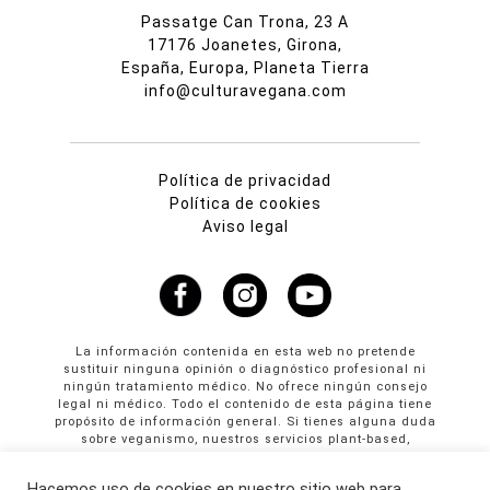
Passatge Can Trona, 23 A
17176 Joanetes, Girona,
España, Europa, Planeta Tierra
info@culturavegana.com
Política de privacidad
Política de cookies
Aviso legal
La información contenida en esta web no pretende
sustituir ninguna opinión o diagnóstico profesional ni
ningún tratamiento médico. No ofrece ningún consejo
legal ni médico. Todo el contenido de esta página tiene
propósito de información general. Si tienes alguna duda
sobre veganismo, nuestros servicios plant-based,
propuestas colaborativas o publicidad en Cultura
Vegana llama al +34 665 61 64 61
Hacemos uso de cookies en nuestro sitio web para