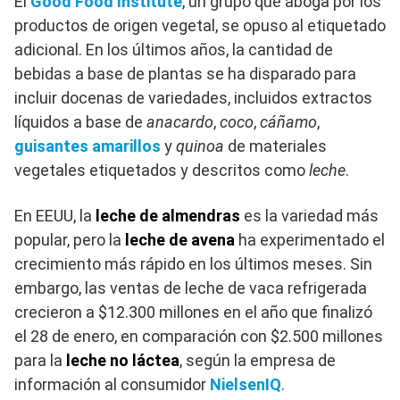
El
Good Food Institute
, un grupo que aboga por los
productos de origen vegetal, se opuso al etiquetado
adicional. En los últimos años, la cantidad de
bebidas a base de plantas se ha disparado para
incluir docenas de variedades, incluidos extractos
líquidos a base de
anacardo
,
coco
,
cáñamo
,
guisantes amarillos
y
quinoa
de materiales
vegetales etiquetados y descritos como
leche
.
En EEUU, la
leche de almendras
es la variedad más
popular, pero la
leche de avena
ha experimentado el
crecimiento más rápido en los últimos meses. Sin
embargo, las ventas de leche de vaca refrigerada
crecieron a $12.300 millones en el año que finalizó
el 28 de enero, en comparación con $2.500 millones
para la
leche no láctea
, según la empresa de
información al consumidor
NielsenIQ
.