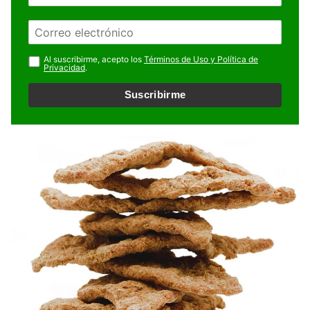
o
m
E
b
m
r
a
Al suscribirme, acepto los
Términos de Uso y Política de
e
Privacidad
.
i
l
Suscribirme
*