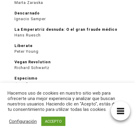
Marta Zaraska
Descarnado
Ignacio Samper
La Emperatriz desnuda: O el gran fraude médico
Hans Ruesch
Liberate
Peter Young
Vegan Revolution
Richard Schwartz
Especismo
Joan Dunayer
Hacemos uso de cookies en nuestro sitio web para
Surplus Food Studio
ofrecerte una mejor experiencia y analizar que buscan
Vojtech Vegh
nuestros usuarios. Haciendo clic en "Acepto", estás dando
tu consentimiento para utilizar todas las cookies.
Qué es el veganismo
Valéry Giroux – Renan Larue
Configuración
ACCEPTO
Educar niños veganos: Guía para padres
Joseph de la Paz