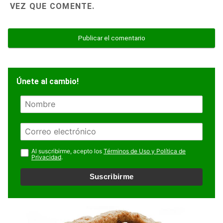
VEZ QUE COMENTE.
Únete al cambio!
N
o
m
E
b
m
r
a
Al suscribirme, acepto los
Términos de Uso y Política de
e
Privacidad
.
i
l
Suscribirme
*