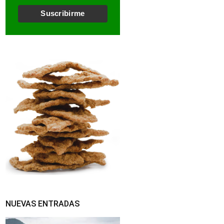
l
*
Suscribirme
NUEVAS ENTRADAS