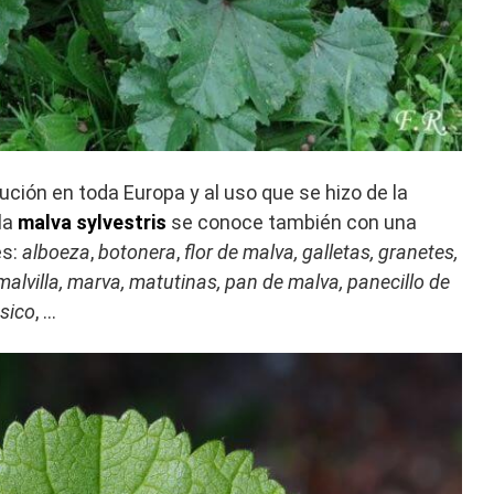
ución en toda Europa y al uso que se hizo de la
 la
malva sylvestris
se conoce también con una
es:
alboeza
,
botonera
,
flor de malva, galletas, granetes,
alvilla, marva, matutinas, pan de malva, panecillo de
esico
, …