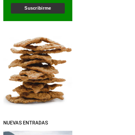
l
*
Suscribirme
NUEVAS ENTRADAS