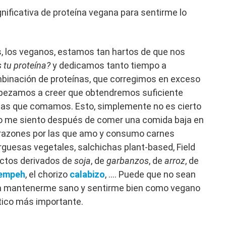
nificativa de proteína vegana para sentirme lo
 los veganos, estamos tan hartos de que nos
 tu proteína?
y dedicamos tanto tiempo a
mbinación de proteínas, que corregimos en exceso
empezamos a creer que obtendremos suficiente
antas que comamos. Esto, simplemente no es cierto
o me siento después de comer una comida baja en
s razones por las que amo y consumo carnes
uesas vegetales, salchichas plant-based, Field
uctos derivados de
soja
, de
garbanzos
, de
arroz
, de
empeh
, el chorizo
calabizo
, …. Puede que no sean
 a mantenerme sano y sentirme bien como vegano
ético más importante.