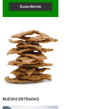
l
*
Suscribirme
NUEVAS ENTRADAS