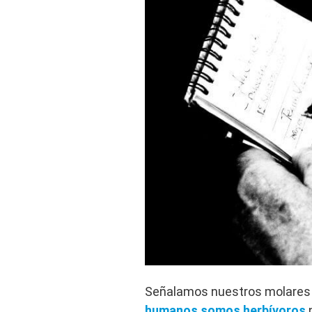
Señalamos nuestros molares 
humanos somos herbívoros
n