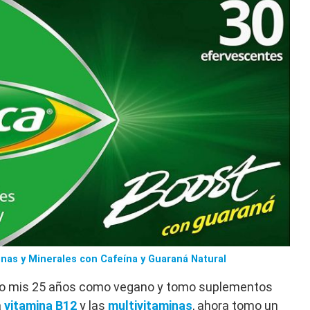
nas y Minerales con Cafeína y Guaraná Natural
llo mis 25 años como vegano y tomo suplementos
a
vitamina B12
y las
multivitaminas
, ahora tomo un