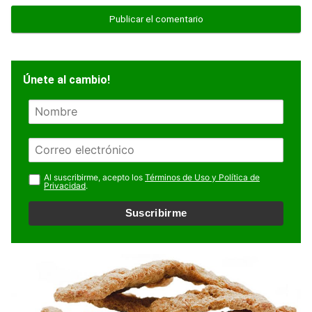
Únete al cambio!
N
o
m
E
b
m
r
a
Al suscribirme, acepto los
Términos de Uso y Política de
e
Privacidad
.
i
l
Suscribirme
*