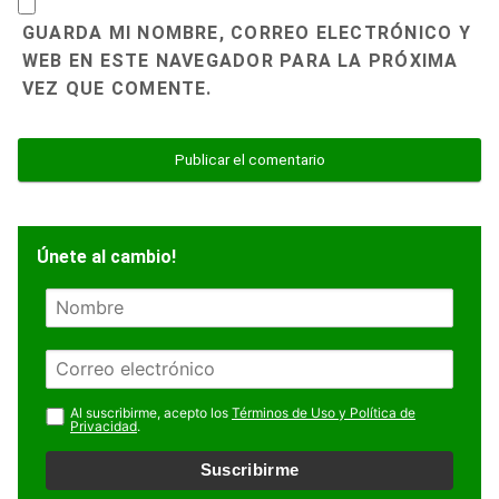
GUARDA MI NOMBRE, CORREO ELECTRÓNICO Y
WEB EN ESTE NAVEGADOR PARA LA PRÓXIMA
VEZ QUE COMENTE.
Únete al cambio!
N
o
m
E
b
m
r
a
Al suscribirme, acepto los
Términos de Uso y Política de
e
Privacidad
.
i
l
Suscribirme
*