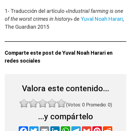
1- Traducción del artículo «
Industrial farming is one
of the worst crimes in history
» de
Yuval Noah Harari
,
The Guardian 2015
Comparte este post de Yuval Noah Harari en
redes sociales
Valora este contenido...
(Votos:
0
Promedio:
0
)
...y compártelo
F
T
E
L
W
T
G
P
R