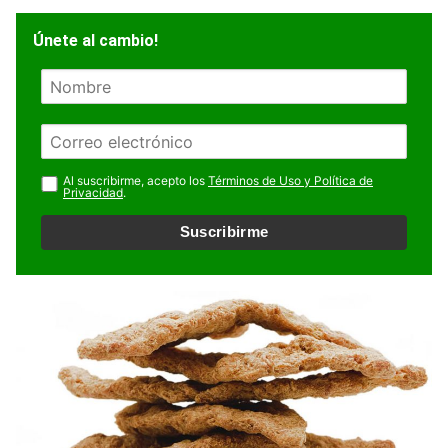
Únete al cambio!
N
o
m
E
b
m
r
a
Al suscribirme, acepto los
Términos de Uso y Política de
e
Privacidad
.
i
l
Suscribirme
*