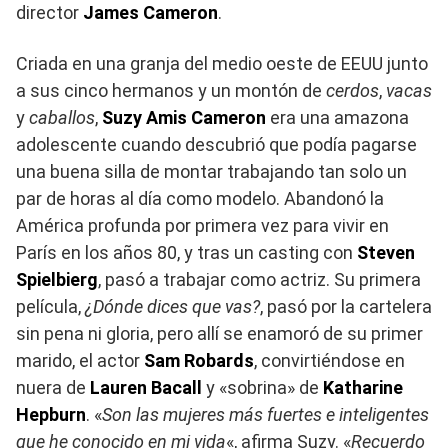
director
James Cameron
.
Criada en una granja del medio oeste de EEUU junto
a sus cinco hermanos y un montón de
cerdos
,
vacas
y
caballos
,
Suzy Amis Cameron
era una amazona
adolescente cuando descubrió que podía pagarse
una buena silla de montar trabajando tan solo un
par de horas al día como modelo. Abandonó la
América profunda por primera vez para vivir en
París en los años 80, y tras un casting con
Steven
Spielbierg
, pasó a trabajar como actriz. Su primera
película,
¿Dónde dices que vas?
, pasó por la cartelera
sin pena ni gloria, pero allí se enamoró de su primer
marido, el actor
Sam Robards
, convirtiéndose en
nuera de
Lauren Bacall
y «sobrina» de
Katharine
Hepburn
. «
Son las mujeres más fuertes e inteligentes
que he conocido en mi vida
«, afirma Suzy. «
Recuerdo