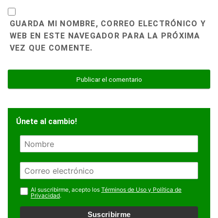
GUARDA MI NOMBRE, CORREO ELECTRÓNICO Y
WEB EN ESTE NAVEGADOR PARA LA PRÓXIMA
VEZ QUE COMENTE.
Únete al cambio!
N
o
m
E
b
m
r
a
Al suscribirme, acepto los
Términos de Uso y Política de
e
Privacidad
.
i
l
Suscribirme