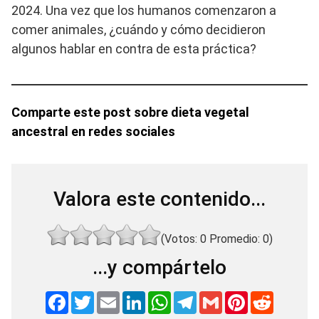
2024. Una vez que los humanos comenzaron a
comer animales, ¿cuándo y cómo decidieron
algunos hablar en contra de esta práctica?
Comparte este post sobre dieta vegetal
ancestral en redes sociales
Valora este contenido...
(Votos:
0
Promedio:
0
)
...y compártelo
F
T
E
L
W
T
G
P
R
a
w
m
i
h
e
m
i
e