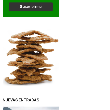
l
*
Suscribirme
NUEVAS ENTRADAS