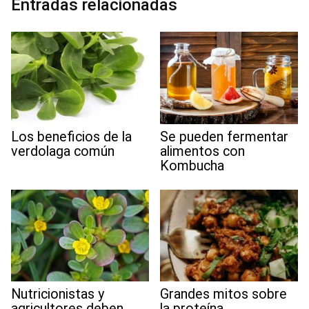
Entradas relacionadas
k
n
p
m
s
t
Los beneficios de la
Se pueden fermentar
verdolaga común
alimentos con
Kombucha
Nutricionistas y
Grandes mitos sobre
agricultores deben
la proteína