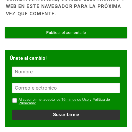
WEB EN ESTE NAVEGADOR PARA LA PRÓXIMA
VEZ QUE COMENTE.
Únete al cambio!
N
o
m
E
b
m
r
a
Al suscribirme, acepto los
Términos de Uso y Política de
e
Privacidad
.
i
l
Suscribirme
*