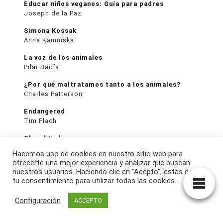
Educar niños veganos: Guía para padres
Joseph de la Paz
Simona Kossak
Anna Kamińska
La voz de los animales
Pilar Badía
¿Por qué maltratamos tanto a los animales?
Charles Patterson
Endangered
Tim Flach
Slaughterhouse
Gail Eisnitz
Hacemos uso de cookies en nuestro sitio web para
ofrecerte una mejor experiencia y analizar que buscan
Hacia un futuro vegano
nuestros usuarios. Haciendo clic en "Acepto", estás dando
Tobias Leenaert
tu consentimiento para utilizar todas las cookies.
Manifiesto Animalista
Configuración
ACCEPTO
Corine Pelluchon
Por qué amamos a los perros, nos comemos a