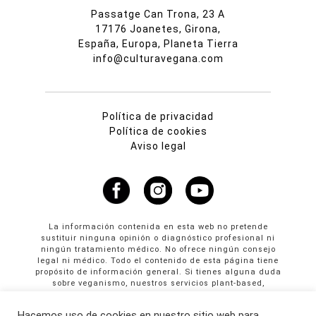
Passatge Can Trona, 23 A
17176 Joanetes, Girona,
España, Europa, Planeta Tierra
info@culturavegana.com
Política de privacidad
Política de cookies
Aviso legal
La información contenida en esta web no pretende
sustituir ninguna opinión o diagnóstico profesional ni
ningún tratamiento médico. No ofrece ningún consejo
legal ni médico. Todo el contenido de esta página tiene
propósito de información general. Si tienes alguna duda
sobre veganismo, nuestros servicios plant-based,
propuestas colaborativas o publicidad en Cultura
Vegana llama al +34 665 61 64 61
Hacemos uso de cookies en nuestro sitio web para