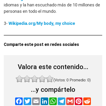
idiomas y la han escuchado más de 10 millones de
personas en todo el mundo.
3-
Wikipedia.org/My body, my choice
Comparte este post en redes sociales
Valora este contenido...
(Votos:
0
Promedio:
0
)
...y compártelo
F
T
E
L
W
T
G
P
R
a
w
m
i
h
e
m
i
e