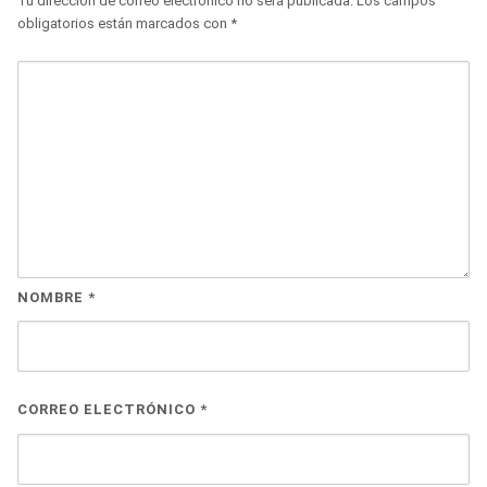
Tu dirección de correo electrónico no será publicada.
Los campos
obligatorios están marcados con
*
NOMBRE
*
CORREO ELECTRÓNICO
*