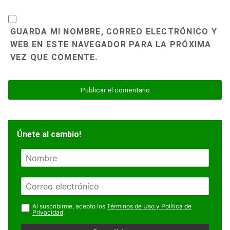
GUARDA MI NOMBRE, CORREO ELECTRÓNICO Y
WEB EN ESTE NAVEGADOR PARA LA PRÓXIMA
VEZ QUE COMENTE.
Únete al cambio!
N
o
m
E
b
m
r
a
Al suscribirme, acepto los
Términos de Uso y Política de
e
Privacidad
.
i
l