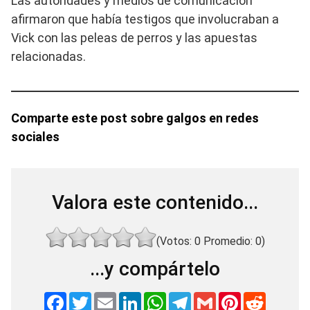
Las autoridades y medios de comunicación
afirmaron que había testigos que involucraban a
Vick con las peleas de perros y las apuestas
relacionadas.
Comparte este post sobre galgos en redes
sociales
Valora este contenido...
(Votos:
0
Promedio:
0
)
...y compártelo
F
T
E
L
W
T
G
P
R
a
w
m
i
h
e
m
i
e