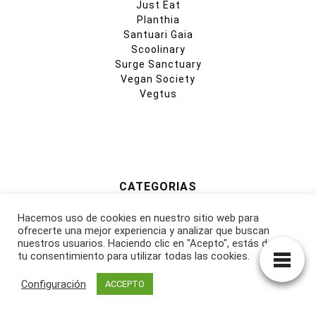
Just Eat
Planthia
Santuari Gaia
Scoolinary
Surge Sanctuary
Vegan Society
Vegtus
CATEGORIAS
Activismo
Hacemos uso de cookies en nuestro sitio web para
Alimentación
ofrecerte una mejor experiencia y analizar que buscan
Arte
nuestros usuarios. Haciendo clic en "Acepto", estás dando
tu consentimiento para utilizar todas las cookies.
Derechos Animales
Documentales
Configuración
ACCEPTO
Entrevistas
Filosofía
Formación Online