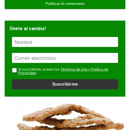
Únete al cambio!
N
o
m
E
b
m
r
a
Al suscribirme, acepto los
Términos de Uso y Política de
e
Privacidad
.
i
l
Suscribirme
*