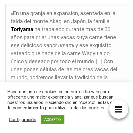
«En una granja en expansión, asentada en la
falda del monte Akagi en Japón, la familia
Toriyama
ha trabajado durante más de 30
años para criar unas vacas cuya carne tiene
ese delicioso sabor
umami
y ese exquisito
veteado que hace de la carne Wagyu algo
único y deseado por todo el mundo. […] Con
unas pocas células de las mejores vacas del
mundo, podremos llevar la tradición de la
familia Toriyama a millones de personas.»
Hacemos uso de cookies en nuestro sitio web para
ofrecerte una mejor experiencia y analizar que buscan
nuestros usuarios. Haciendo clic en "Acepto", estás dando
Wataru Toriyama
, al ser preguntado por une
tu consentimiento para utilizar todas las cookies.
periodista sobre el motivo de este atrevido paso
Configuración
ACCEPTO
hacia una era de producción de carne más
sostenible, respondió que «
el objetivo es hacer llegar