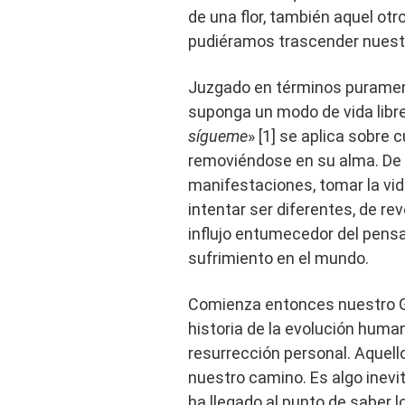
de una flor, también aquel otr
pudiéramos trascender nuest
Juzgado en términos puramen
suponga un modo de vida libre
sígueme
» [1] se aplica sobre 
removiéndose en su alma. De e
manifestaciones, tomar la vi
intentar ser diferentes, de re
influjo entumecedor del pensa
sufrimiento en el mundo.
Comienza entonces nuestro Get
historia de la evolución huma
resurrección personal. Aquel
nuestro camino. Es algo inevit
ha llegado al punto de saber 