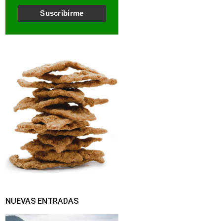
l
*
Suscribirme
NUEVAS ENTRADAS