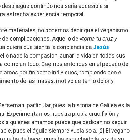
o despliegue continúo nos sería accesible si
ra estrecha experiencia temporal.
te materiales, no podemos decir que el veganismo
 de complicaciones. Aquello de «
toma tu cruz y
cualquiera que sienta la conciencia de
Jesús
llo nace la compasión, aunar la vida en todas sus
da como un todo. Caemos entonces en el pecado de
velarnos por fin como individuos, rompiendo con el
miento de las masas, motivo de tanto dolor y
semaní particular, pues la historia de Galilea es la
na. Experimentamos nuestra propia crucifixión y
los a quienes amamos puede que dedican no seguir
able, pues el águila siempre vuela sola. [2] El vegano
lo que ha de hacer, pues ha escuchado la voz de su