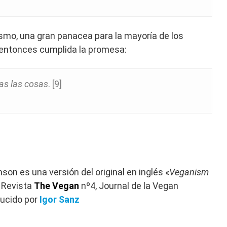
ismo, una gran panacea para la mayoría de los
á entonces cumplida la promesa:
as las cosas
. [9]
on es una versión del original en inglés «
Veganism
a Revista
The Vegan
nº4, Journal de la Vegan
ducido por
Igor Sanz