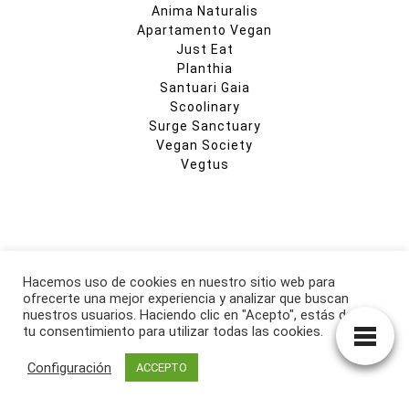
Anima Naturalis
Apartamento Vegan
Just Eat
Planthia
Santuari Gaia
Scoolinary
Surge Sanctuary
Vegan Society
Vegtus
Hacemos uso de cookies en nuestro sitio web para
CATEGORIAS
ofrecerte una mejor experiencia y analizar que buscan
nuestros usuarios. Haciendo clic en "Acepto", estás dando
Activismo
tu consentimiento para utilizar todas las cookies.
Alimentación
Arte
Configuración
ACCEPTO
Derechos Animales
Documentales