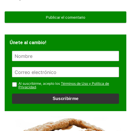
Únete al cambio!
N
o
m
E
b
m
r
a
Al suscribirme, acepto los
Términos de Uso y Política de
e
Privacidad
.
i
l
Suscribirme
*