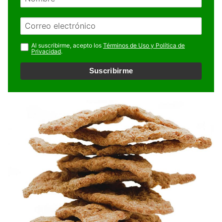
o
m
E
b
m
r
a
Al suscribirme, acepto los
Términos de Uso y Política de
e
Privacidad
.
i
l
Suscribirme
*