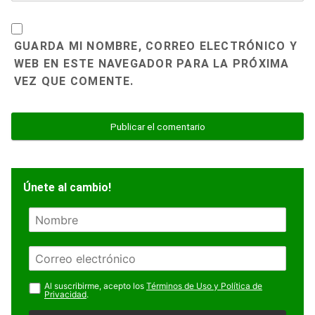
GUARDA MI NOMBRE, CORREO ELECTRÓNICO Y
WEB EN ESTE NAVEGADOR PARA LA PRÓXIMA
VEZ QUE COMENTE.
Únete al cambio!
N
o
m
E
b
m
r
a
Al suscribirme, acepto los
Términos de Uso y Política de
e
Privacidad
.
i
l