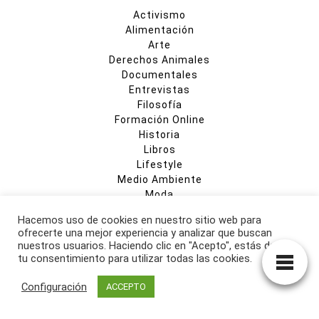
Activismo
Alimentación
Arte
Derechos Animales
Documentales
Entrevistas
Filosofía
Formación Online
Historia
Libros
Lifestyle
Medio Ambiente
Moda
Opinión
Hacemos uso de cookies en nuestro sitio web para
Recetas
ofrecerte una mejor experiencia y analizar que buscan
Religiones
nuestros usuarios. Haciendo clic en "Acepto", estás dando
Restaurantes
tu consentimiento para utilizar todas las cookies.
Salud
Start-Ups
Configuración
ACCEPTO
Todos los Artículos