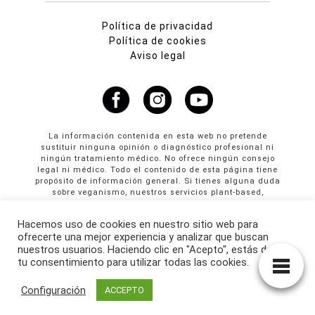
Política de privacidad
Política de cookies
Aviso legal
La información contenida en esta web no pretende
sustituir ninguna opinión o diagnóstico profesional ni
ningún tratamiento médico. No ofrece ningún consejo
legal ni médico. Todo el contenido de esta página tiene
propósito de información general. Si tienes alguna duda
sobre veganismo, nuestros servicios plant-based,
propuestas colaborativas o publicidad en Cultura
Vegana llama al +34 665 61 64 61
Hacemos uso de cookies en nuestro sitio web para
ofrecerte una mejor experiencia y analizar que buscan
© Copyright 2026 · culturavegana.com · Online since
nuestros usuarios. Haciendo clic en "Acepto", estás dando
25/09/2014
tu consentimiento para utilizar todas las cookies.
Configuración
ACCEPTO