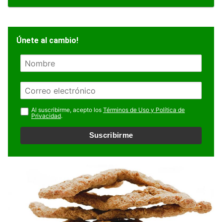
Únete al cambio!
N
o
m
E
b
m
r
a
Al suscribirme, acepto los
Términos de Uso y Política de
e
Privacidad
.
i
l
Suscribirme
*