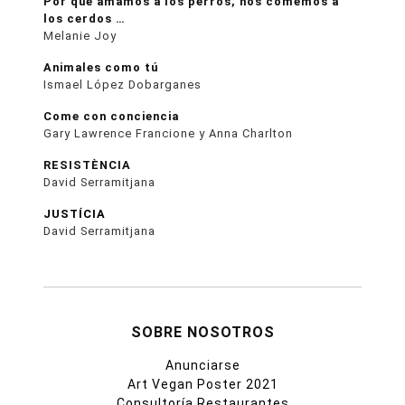
Por qué amamos a los perros, nos comemos a
los cerdos …
Melanie Joy
Animales como tú
Ismael López Dobarganes
Come con conciencia
Gary Lawrence Francione y Anna Charlton
RESISTÈNCIA
David Serramitjana
JUSTÍCIA
David Serramitjana
SOBRE NOSOTROS
Anunciarse
Art Vegan Poster 2021
Consultoría Restaurantes