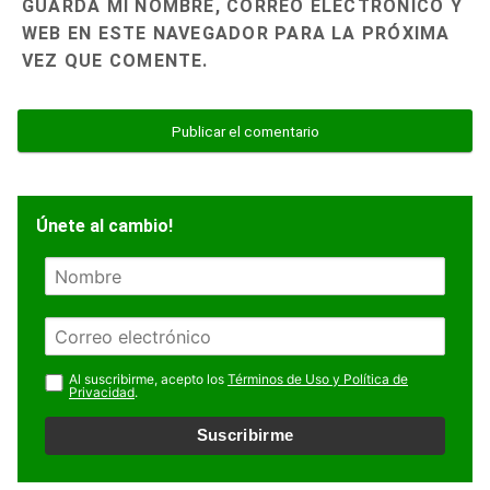
GUARDA MI NOMBRE, CORREO ELECTRÓNICO Y
WEB EN ESTE NAVEGADOR PARA LA PRÓXIMA
VEZ QUE COMENTE.
Únete al cambio!
N
o
m
E
b
m
r
a
Al suscribirme, acepto los
Términos de Uso y Política de
e
Privacidad
.
i
l
Suscribirme
*