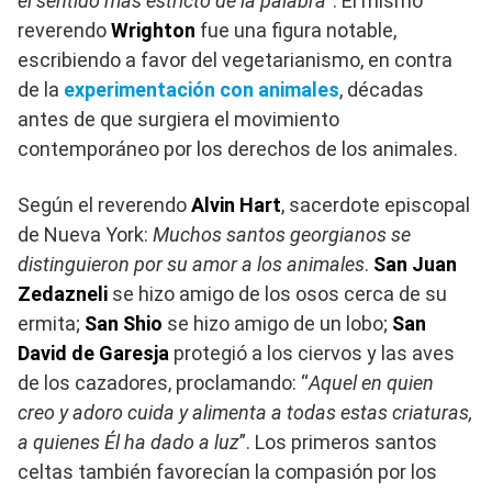
el sentido más estricto de la palabra
”. El mismo
reverendo
Wrighton
fue una figura notable,
escribiendo a favor del vegetarianismo, en contra
de la
experimentación con animales
, décadas
antes de que surgiera el movimiento
contemporáneo por los derechos de los animales.
Según el reverendo
Alvin Hart
, sacerdote episcopal
de Nueva York:
Muchos santos georgianos se
distinguieron por su amor a los animales
.
San Juan
Zedazneli
se hizo amigo de los osos cerca de su
ermita;
San Shio
se hizo amigo de un lobo;
San
David de Garesja
protegió a los ciervos y las aves
de los cazadores, proclamando: “
Aquel en quien
creo y adoro cuida y alimenta a todas estas criaturas,
a quienes Él ha dado a luz
”. Los primeros santos
celtas también favorecían la compasión por los