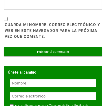
GUARDA MI NOMBRE, CORREO ELECTRÓNICO Y
WEB EN ESTE NAVEGADOR PARA LA PRÓXIMA
VEZ QUE COMENTE.
Únete al cambio!
N
o
m
E
b
m
r
a
Al suscribirme, acepto los
Términos de Uso y Política de