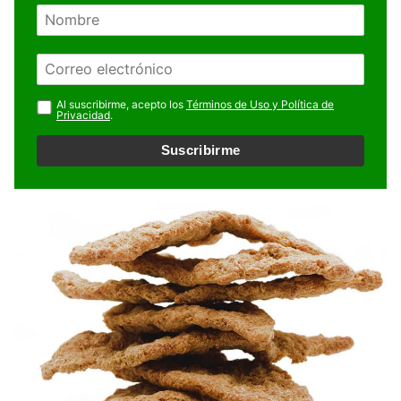
N
o
m
E
b
m
r
a
Al suscribirme, acepto los
Términos de Uso y Política de
e
Privacidad
.
i
l
Suscribirme
*