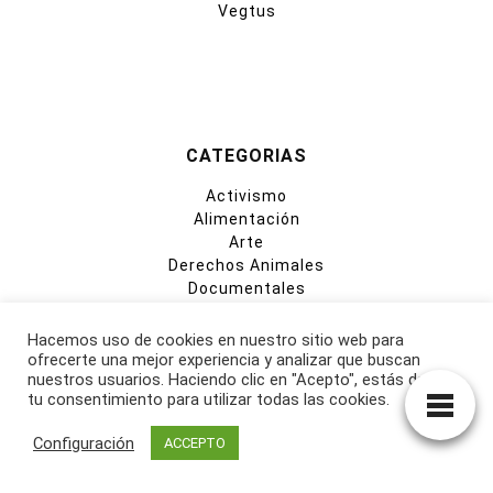
Vegtus
CATEGORIAS
Activismo
Alimentación
Arte
Derechos Animales
Documentales
Entrevistas
Filosofía
Hacemos uso de cookies en nuestro sitio web para
Formación Online
ofrecerte una mejor experiencia y analizar que buscan
nuestros usuarios. Haciendo clic en "Acepto", estás dando
Historia
tu consentimiento para utilizar todas las cookies.
Libros
Lifestyle
Configuración
ACCEPTO
Medio Ambiente
Moda