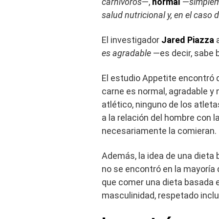
carnívoros
—,
normal
—
simplem
salud nutricional y, en el caso d
El investigador
Jared Piazza
a
es agradable
—es decir, sabe b
El estudio Appetite encontró
carne es normal, agradable y
atlético, ninguno de los atle
a la relación del hombre con l
necesariamente la comieran.
Además, la idea de una dieta
no se encontró en la mayoría 
que comer una dieta basada e
masculinidad, respetado inclus