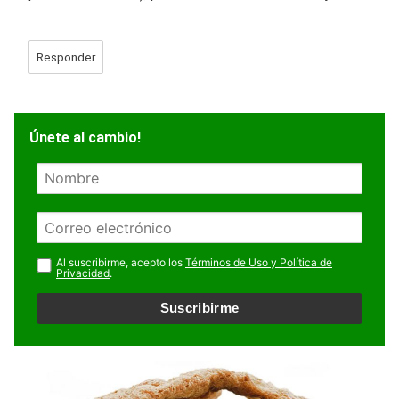
Responder
Únete al cambio!
N
o
m
E
b
m
r
a
Al suscribirme, acepto los
Términos de Uso y Política de
e
Privacidad
.
i
l
Suscribirme
*