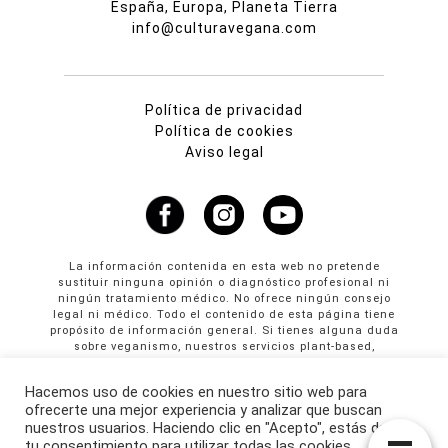
España, Europa, Planeta Tierra
info@culturavegana.com
Política de privacidad
Política de cookies
Aviso legal
La información contenida en esta web no pretende
sustituir ninguna opinión o diagnóstico profesional ni
ningún tratamiento médico. No ofrece ningún consejo
legal ni médico. Todo el contenido de esta página tiene
propósito de información general. Si tienes alguna duda
sobre veganismo, nuestros servicios plant-based,
propuestas colaborativas o publicidad en Cultura
Vegana llama al +34 665 61 64 61
Hacemos uso de cookies en nuestro sitio web para
ofrecerte una mejor experiencia y analizar que buscan
© Copyright 2026 · culturavegana.com · Online since
nuestros usuarios. Haciendo clic en "Acepto", estás dando
25/09/2014
tu consentimiento para utilizar todas las cookies.